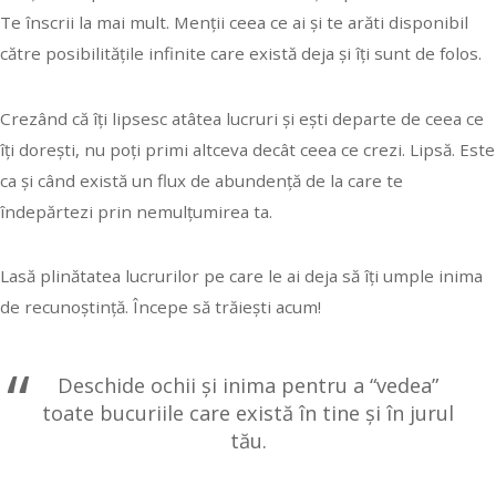
Te înscrii la mai mult. Menții ceea ce ai și te arăti disponibil
către posibilitățile infinite care există deja și îți sunt de folos.
Crezând că îți lipsesc atâtea lucruri și ești departe de ceea ce
îți dorești, nu poți primi altceva decât ceea ce crezi. Lipsă. Este
ca și când există un flux de abundență de la care te
îndepărtezi prin nemulțumirea ta.
Lasă plinătatea lucrurilor pe care le ai deja să îți umple inima
de recunoștință. Începe să trăiești acum!
Deschide ochii și inima pentru a “vedea”
toate bucuriile care există în tine și în jurul
tău.