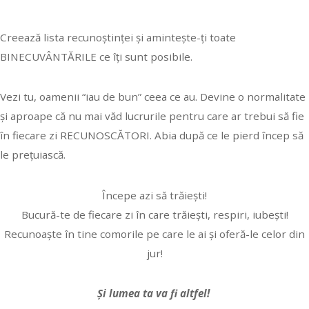
Creează lista recunoștinței și amintește-ți toate
BINECUVÂNTĂRILE ce îți sunt posibile.
Vezi tu, oamenii “iau de bun” ceea ce au. Devine o normalitate
și aproape că nu mai văd lucrurile pentru care ar trebui să fie
în fiecare zi RECUNOSCĂTORI. Abia după ce le pierd încep să
le prețuiască.
Începe azi să trăiești!
Bucură-te de fiecare zi în care trăiești, respiri, iubești!
Recunoaște în tine comorile pe care le ai și oferă-le celor din
jur!
Și lumea ta va fi altfel!