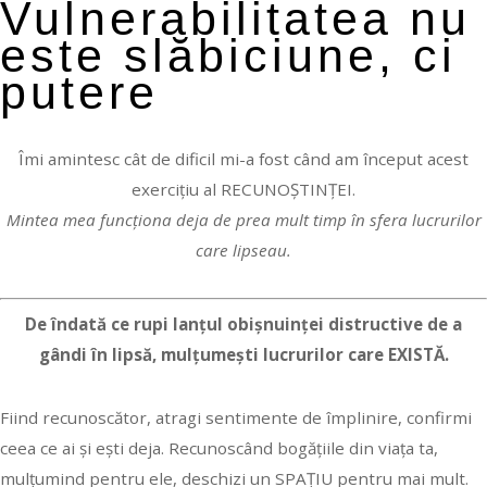
Vulnerabilitatea nu
este slăbiciune, ci
putere
Îmi amintesc cât de dificil mi-a fost când am început acest
exercițiu al RECUNOȘTINȚEI.
Mintea mea funcționa deja de prea mult timp în sfera lucrurilor
care lipseau.
De îndată ce rupi lanțul obișnuinței distructive de a
gândi în lipsă, mulțumești lucrurilor care EXISTĂ.
Fiind recunoscător, atragi sentimente de împlinire, confirmi
ceea ce ai și ești deja. Recunoscând bogățiile din viața ta,
mulțumind pentru ele, deschizi un SPAȚIU pentru mai mult.