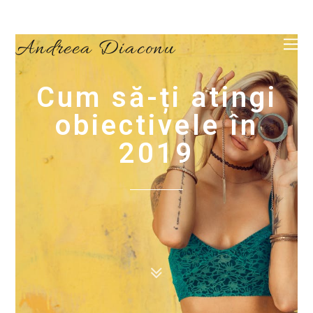
Andreea Diaconu
Cum să-ți atingi
obiectivele în
2019