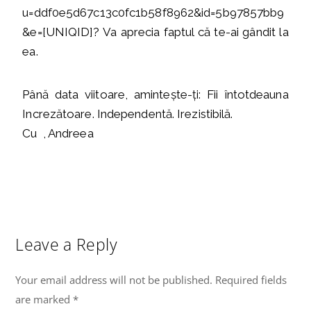
u=ddf0e5d67c13c0fc1b58f8962&id=5b97857bb9
&e=[UNIQID]? Va aprecia faptul că te-ai gândit la
ea.
Până data viitoare, amintește-ți: Fii întotdeauna
Increzătoare. Independentă. Irezistibilă.
Cu , Andreea
Leave a Reply
Your email address will not be published.
Required fields
are marked
*