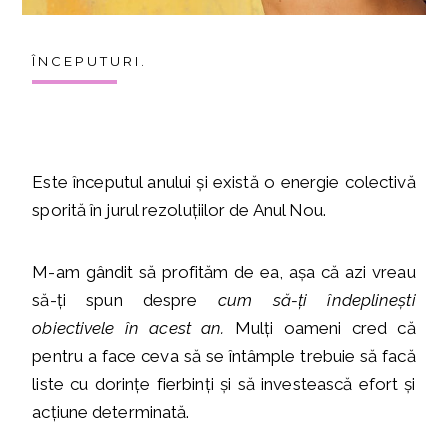
Î N C E P U T U R I .
Este începutul anului și există o energie colectivă
sporită în jurul rezoluțiilor de Anul Nou.
M-am gândit să profităm de ea, așa că azi vreau
să-ți spun despre
cum să-ți îndeplinești
obiectivele în acest an.
Mulți oameni cred că
pentru a face ceva să se întâmple trebuie să facă
liste cu dorințe fierbinți și să investească efort și
acțiune determinată.