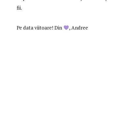
fii.
Pe data viitoare! Din
, Andree
Leave a Reply
Your email address will not be published.
Required
fields are marked
*
Comment
*