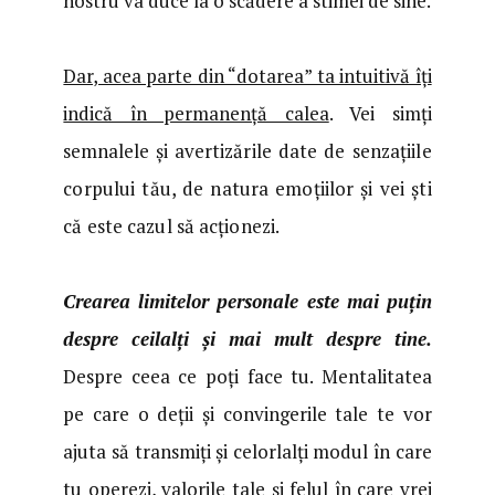
nostru va duce la o scădere a stimei de sine.
Dar, acea parte din “dotarea” ta intuitivă îți
indică în permanență calea
. Vei simți
semnalele și avertiz
ă
rile date de senzațiile
corpului tău, de natura emoțiilor și vei ști
că este cazul să acționezi.
Crearea limitelor personale este mai puțin
despre ceilalți și mai mult despre tine.
Despre ceea ce poți face tu. Mentalitatea
pe care o deții și convingerile tale te vor
ajuta să transmiți și celorlalți modul în care
tu operezi, valorile tale și felul în care vrei