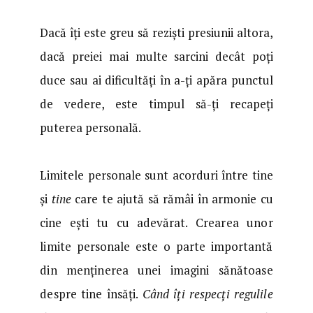
Dacă îți este greu să reziști presiunii altora,
dacă preiei mai multe sarcini decât poți
duce sau ai dificultăți în a-ți apăra punctul
de vedere, este timpul să-ți recapeți
puterea personală.
Limitele personale sunt acorduri între tine
și
tine
care te ajută să rămâi în armonie cu
cine ești tu cu adev
ă
rat. Crearea unor
limite personale este o parte importantă
din menținerea unei imagini sănătoase
despre tine îns
ă
ți.
Când îți respecți regulile