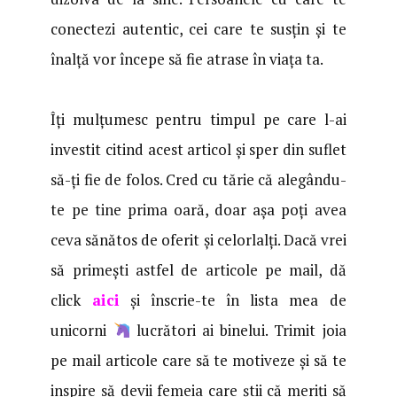
conectezi autentic, cei care te susțin și te
înalță vor începe să fie atrase în viața ta.
Îți mulțumesc pentru timpul pe care l-ai
investit citind acest articol și sper din suflet
să-ți fie de folos. Cred cu tărie că alegându-
te pe tine prima oară, doar așa poți avea
ceva sănătos de oferit și celorlalți. Dacă vrei
să primești astfel de articole pe mail, dă
click
aici
și înscrie-te în lista mea de
unicorni
lucrători ai binelui. Trimit joia
pe mail articole care să te motiveze și să te
inspire să devii femeia care știi că meriți să